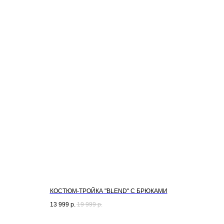
КОСТЮМ-ТРОЙКА "BLEND" С БРЮКАМИ
13 999
р.
19 999
р.