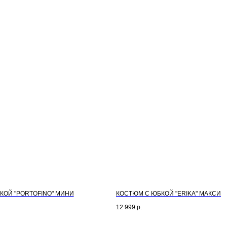
КОЙ "PORTOFINO" МИНИ
КОСТЮМ С ЮБКОЙ "ERIKA" МАКСИ
12 999
р.