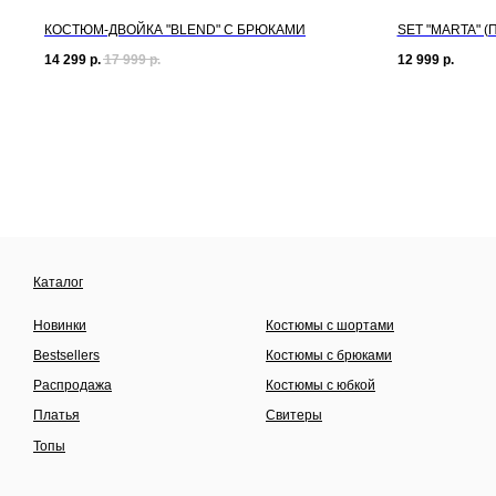
КОСТЮМ-ДВОЙКА "BLEND" С БРЮКАМИ
SET "MARTA" (
14 299
р.
17 999
р.
12 999
р.
Каталог
Новинки
Костюмы с шортами
Bestsellers
Костюмы с брюками
Распродажа
Костюмы с юбкой
Платья
Свитеры
Топы