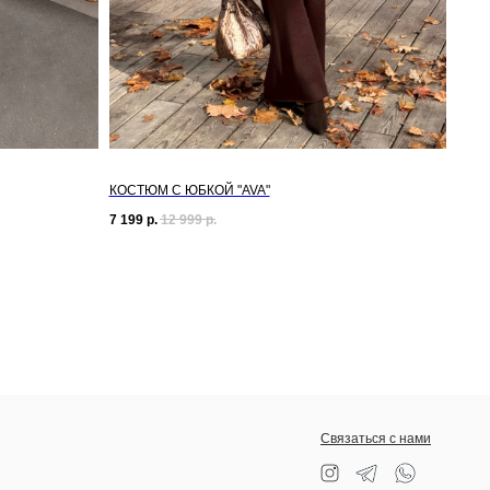
КОСТЮМ С ЮБКОЙ "AVA"
7 199
р.
12 999
р.
Связаться с нами