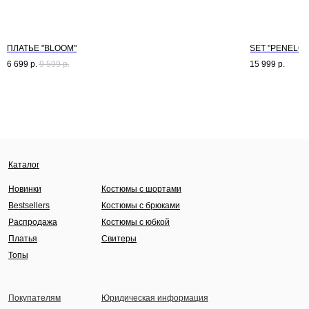
ПЛАТЬЕ "BLOOM"
SET "PENELOP
6 699
р.
9 599
р.
15 999
р.
Каталог
Новинки
Костюмы с шортами
Bestsellers
Костюмы с брюками
Распродажа
Костюмы с юбкой
Платья
Свитеры
Топы
Покупателям
Юридическая информация